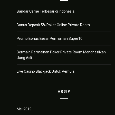
Bandar Ceme Terbesar di Indonesia
Bonus Deposit 5% Poker Online Private Room
Promo Bonus Besar Permainan Super10
Bermain Permainan Poker Private Room Menghasilkan
Uang Asli
Live Casino Blackjack Untuk Pemula
ARSIP
Mei 2019