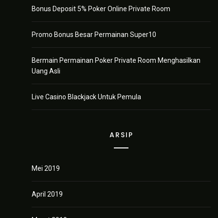
Bonus Deposit 5% Poker Online Private Room
Promo Bonus Besar Permainan Super10
Bermain Permainan Poker Private Room Menghasilkan
Uang Asli
Live Casino Blackjack Untuk Pemula
ARSIP
Mei 2019
April 2019