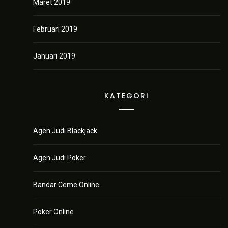
Maret 2019
Februari 2019
Januari 2019
KATEGORI
Agen Judi Blackjack
Agen Judi Poker
Bandar Ceme Online
Poker Online