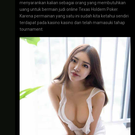
menyarankan kalian sebagai orang yang membutuhkan
uang untuk bermain judi online Texas Holdem Poker.
Karena permainan yang satu ini sudah kita ketahui sendiri
terdapat pada kasino kasino dan telah mamasuki tahap
tournament.