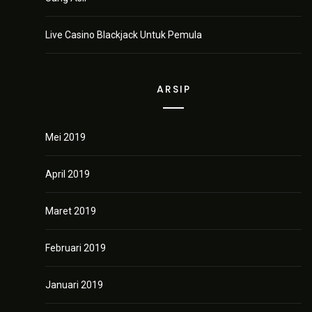
Live Casino Blackjack Untuk Pemula
ARSIP
Mei 2019
April 2019
Maret 2019
Februari 2019
Januari 2019