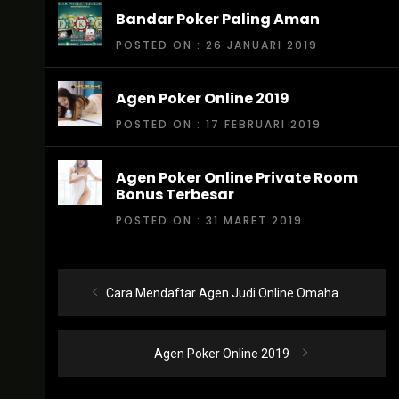
Bandar Poker Paling Aman
POSTED ON : 26 JANUARI 2019
Agen Poker Online 2019
POSTED ON : 17 FEBRUARI 2019
Agen Poker Online Private Room
Bonus Terbesar
POSTED ON : 31 MARET 2019
Navigasi
Previous
Cara Mendaftar Agen Judi Online Omaha
post:
pos
Next
Agen Poker Online 2019
post: