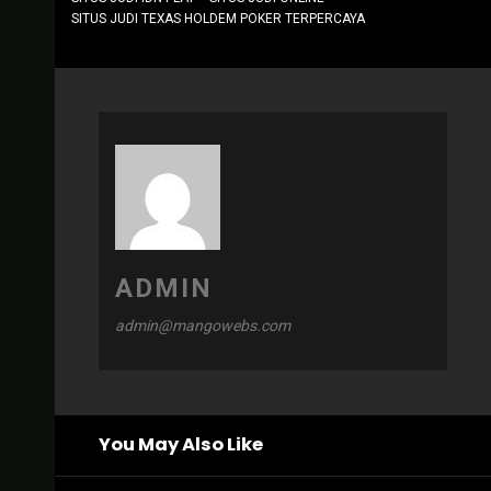
SITUS JUDI TEXAS HOLDEM POKER TERPERCAYA
ADMIN
admin@mangowebs.com
You May Also Like