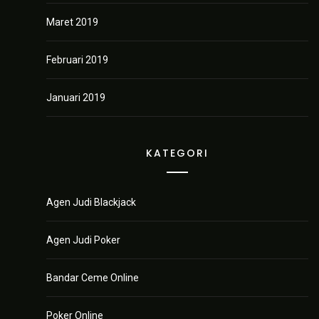
Maret 2019
Februari 2019
Januari 2019
KATEGORI
Agen Judi Blackjack
Agen Judi Poker
Bandar Ceme Online
Poker Online