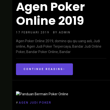
Agen Poker
Online 2019
17 FEBRUARI 2019
BY
ADMIN
Agen Poker Online 2019, domino qiu qiu uang asli, Judi
online, Agen Judi Poker Terpercaya, Bandar Judi Online
Poker, Bandar Poker Online, Bandar
CONTINUE READING
#
AGEN JUDI POKER