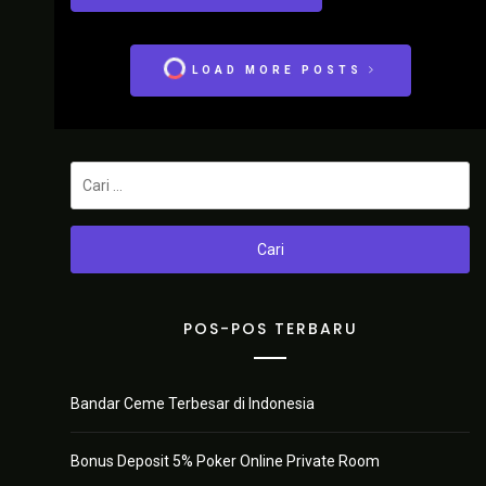
LOAD MORE POSTS
Cari
untuk:
POS-POS TERBARU
Bandar Ceme Terbesar di Indonesia
Bonus Deposit 5% Poker Online Private Room