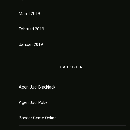
Maret 2019
Februari 2019
Januari 2019
KATEGORI
Agen Judi Blackjack
Agen Judi Poker
Bandar Ceme Online