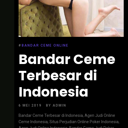
#
BANDAR CEME ONLINE
Bandar Ceme
Terbesar di
Indonesia
6 MEI 2019
BY
ADMIN
Bandar Ceme Terbesar di Indonesia, Agen Judi Online
Ceme Indonesia, Situs Perjudian Online Poker Indonesia,
Agen Judi Online Indonesia, Bandar Game Judi Poker