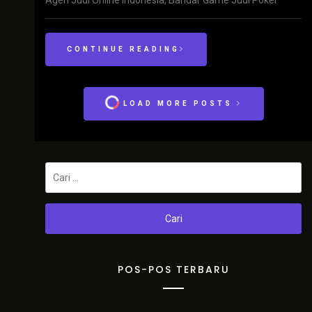
CONTINUE READING
LOAD MORE POSTS
Cari
untuk:
POS-POS TERBARU