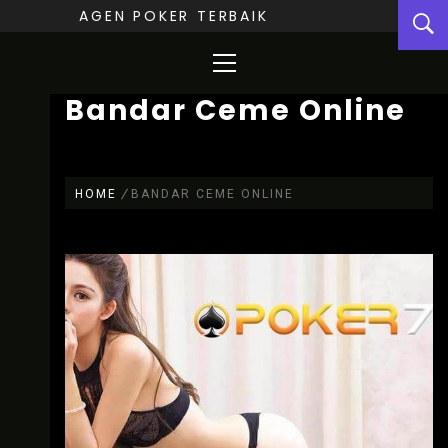
Skip
AGEN POKER TERBAIK
to
Primary
content
Menu
Bandar Ceme Online
HOME
BANDAR CEME ONLINE