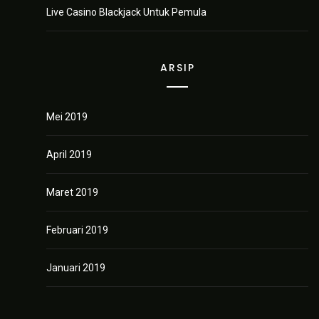
Live Casino Blackjack Untuk Pemula
ARSIP
Mei 2019
April 2019
Maret 2019
Februari 2019
Januari 2019